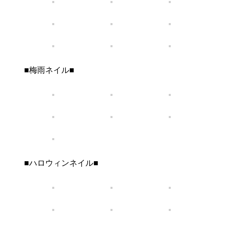
■梅雨ネイル■
■ハロウィンネイル■